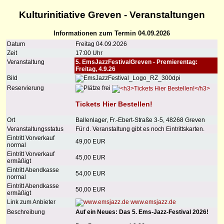
Kulturinitiative Greven - Veranstaltungen
Informationen zum Termin 04.09.2026
Datum
Freitag 04.09.2026
Zeit
17:00 Uhr
Veranstaltung
5. EmsJazzFestivalGreven - Premierentag:
Freitag, 4.9.26
Bild
Reservierung
Tickets Hier Bestellen!
Ort
Ballenlager, Fr.-Ebert-Straße 3-5, 48268 Greven
Veranstaltungsstatus
Für d. Veranstaltung gibt es noch Eintrittskarten.
Eintritt Vorverkauf
49,00 EUR
normal
Eintritt Vorverkauf
45,00 EUR
ermäßigt
Eintritt Abendkasse
54,00 EUR
normal
Eintritt Abendkasse
50,00 EUR
ermäßigt
Link zum Anbieter
www.emsjazz.de
Beschreibung
Auf ein Neues: Das 5. Ems-Jazz-Festival 2026!